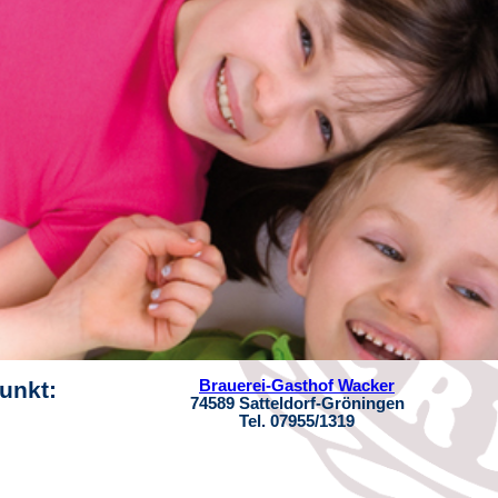
punkt:
Brauerei-Gasthof Wacker
74589 Satteldorf-Gröningen
Tel. 07955/1319