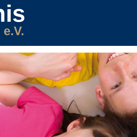
is
 e.V.